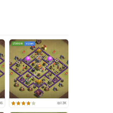
2026
+ Lien
16
1.3K