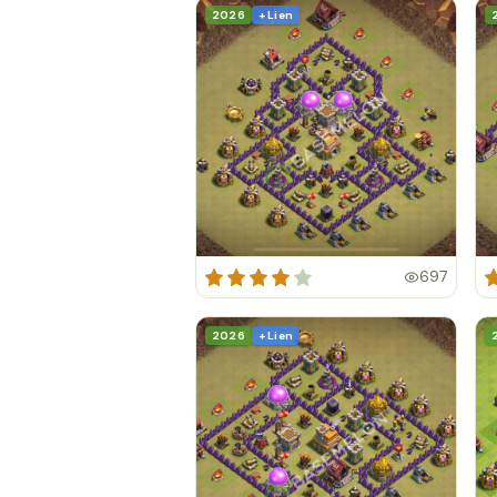
2026
+ Lien
697
2026
+ Lien