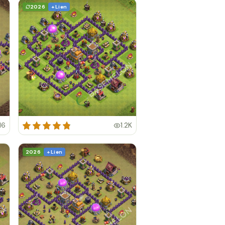
2026
+ Lien
16
1.2K
2026
+ Lien