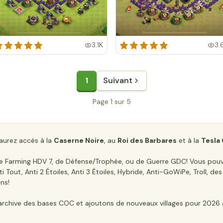
3.1K
3.
1
Suivant
Page 1 sur 5
 aurez accès à la
Caserne Noire
, au
Roi des Barbares
et à la
Tesla
e de Farming HDV 7, de Défense/Trophée, ou de Guerre GDC! Vous pou
out, Anti 2 Étoiles, Anti 3 Étoiles, Hybride, Anti-GoWiPe, Troll, de
ns!
chive des bases COC et ajoutons de nouveaux villages pour 2026 av