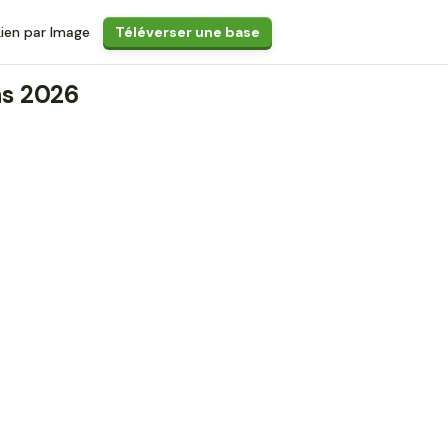
Lien par Image
Téléverser une base
ns 2026