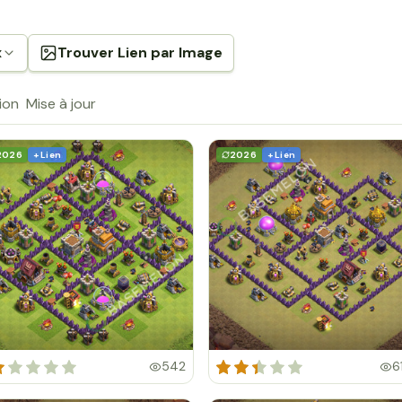
x
Trouver Lien par Image
ion
Mise à jour
2026
+ Lien
2026
+ Lien
542
6