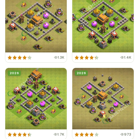
1.3K
1.4K
2026
2026
1.7K
973