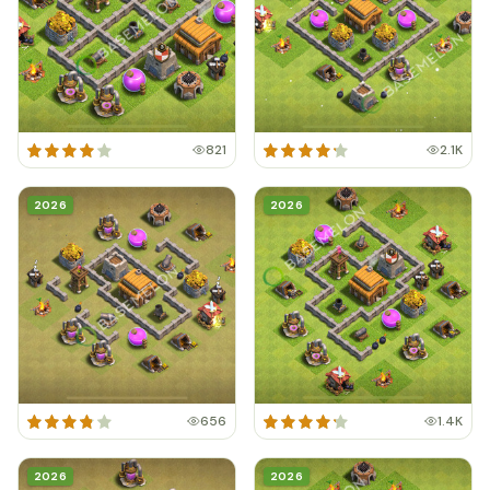
821
2.1K
2026
2026
656
1.4K
2026
2026