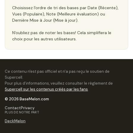
Choisissez l'ordre de tri des bases par Date (Récente),
Vues (Populaire), Note (Meilleure évaluation) ou
Dernière Mise à Jour (Mise à jour).
N'oubliez pas de noter les bases! Cela simplifiera le
choix pour les autres utilisateurs.
Ce contenu n'est pas officiel et n'a pas reçu le soutien de
Supercell.
Pour plus d'informations, veuillez consulter le règlement de
Supercell sur les contenus créés par les fans
.
© 2026 BaseMelon.com
Contact
Privacy
PLUS DE NOTRE PART
DeckMelon