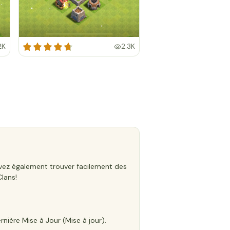
2K
2.3K
uvez également trouver facilement des
Clans!
rnière Mise à Jour (Mise à jour).