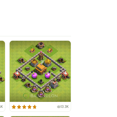
8K
13.3K