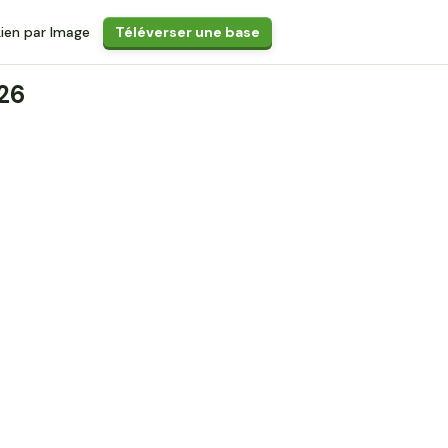
Lien par Image
Téléverser une base
026