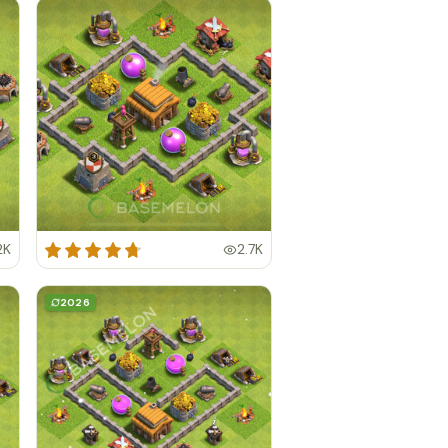
2K
2.7K
2026