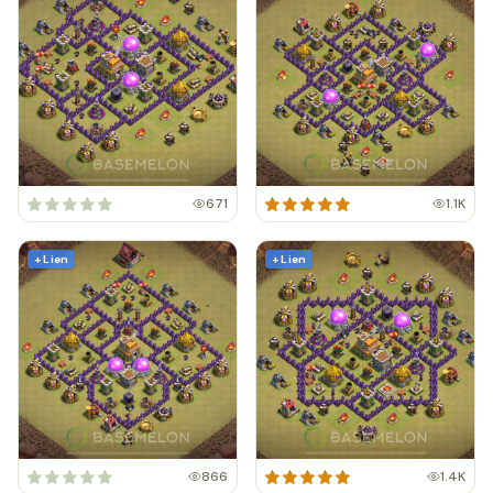
671
1.1K
+ Lien
+ Lien
866
1.4K