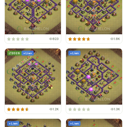
823
1.8K
2026
+ Lien
+ Lien
1.2K
1.3K
+ Lien
+ Lien