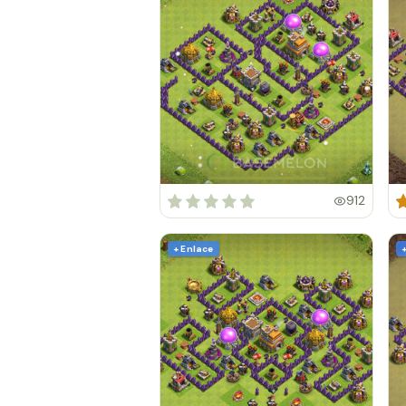
912
+ Enlace