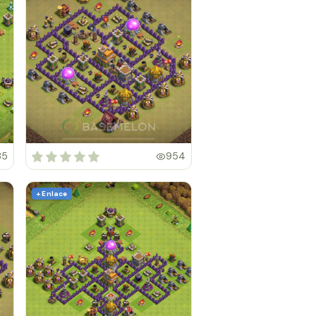
35
954
+ Enlace