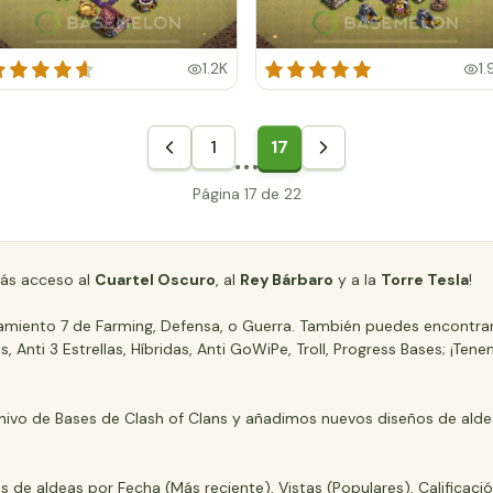
1.2K
1.
1
17
Página 17 de 22
ás acceso al
Cuartel Oscuro
, al
Rey Bárbaro
y a la
Torre Tesla
!
ntamiento 7 de Farming, Defensa, o Guerra. También puedes encontrar
as, Anti 3 Estrellas, Híbridas, Anti GoWiPe, Troll, Progress Bases; ¡
ivo de Bases de Clash of Clans y añadimos nuevos diseños de alde
os de aldeas por Fecha (Más reciente), Vistas (Populares), Calificaci