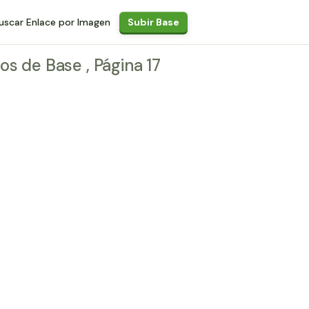
uscar Enlace por Imagen
Subir Base
os de Base , Página 17