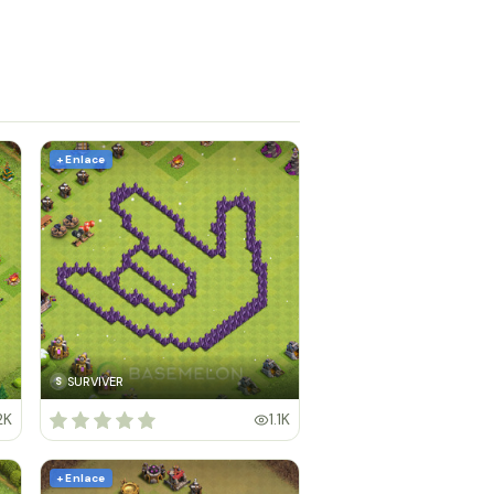
+ Enlace
SURVIVER
S
2K
1.1K
+ Enlace