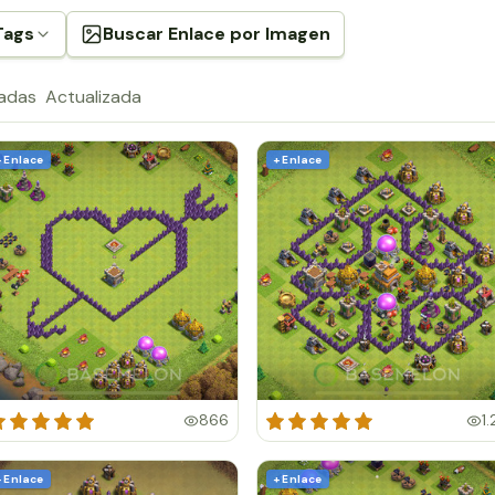
Tags
Buscar Enlace por Imagen
radas
Actualizada
+ Enlace
+ Enlace
866
1.
+ Enlace
+ Enlace