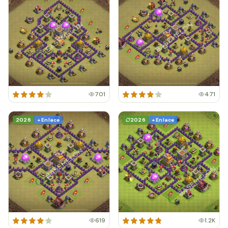
701
471
2026
+ Enlace
2026
+ Enlace
619
1.2K