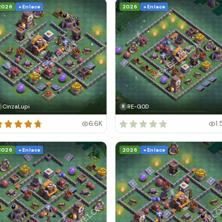
2026
+ Enlace
2026
+ Enlace
CinzaLupi
RE-GOD
C
R
6.6K
1.
2026
+ Enlace
2026
+ Enlace