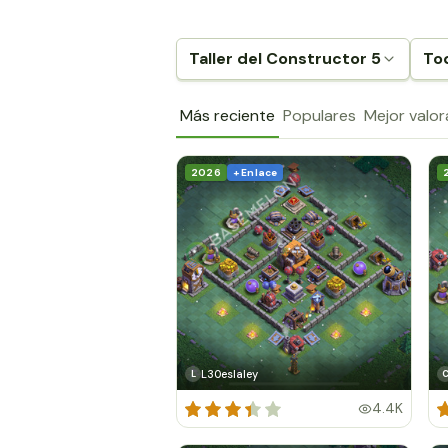
Taller del Constructor 5
To
Más reciente
Populares
Mejor valo
2026
+ Enlace
L30eslaley
L
4.4K