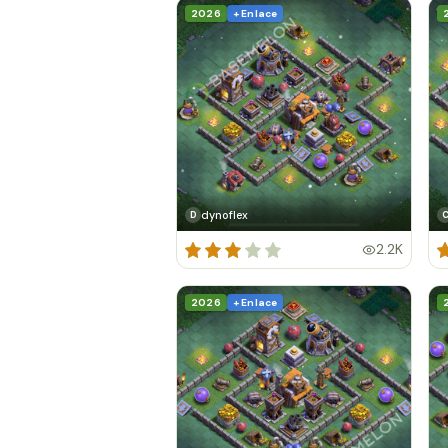
2026
+ Enlace
dynoflex
D
2.2K
2026
+ Enlace