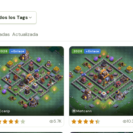
dos los Tags
radas
Actualizada
2026
+ Enlace
2026
+ Enlace
carip
Mertcann
C
M
5.7K
10.