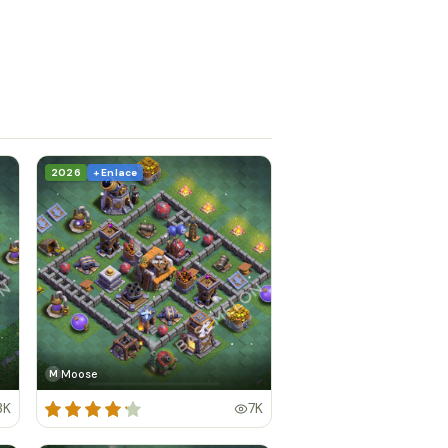
2026
+ Enlace
Moose
M
3K
7K