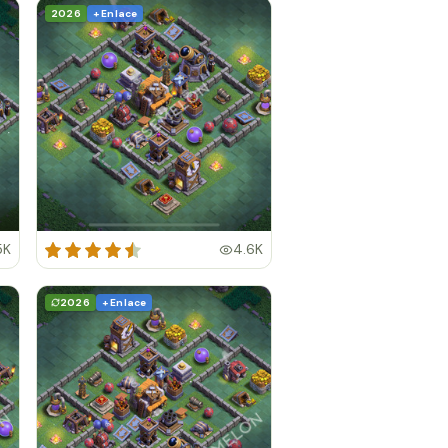
2026
+ Enlace
5K
4.6K
2026
+ Enlace