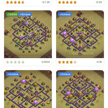
1.2K
2K
2026
+ Enlace
+ Enlace
869
1K
+ Enlace
+ Enlace