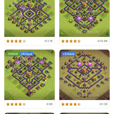
2.1K
13.6K
2026
+ Enlace
+ Enlace
3K
1.2K