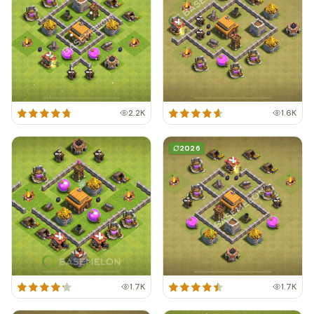
2.2K
1.6K
2026
1.7K
1.7K