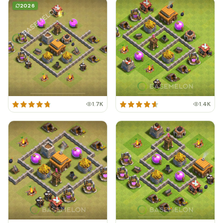
2026
1.7K
1.4K