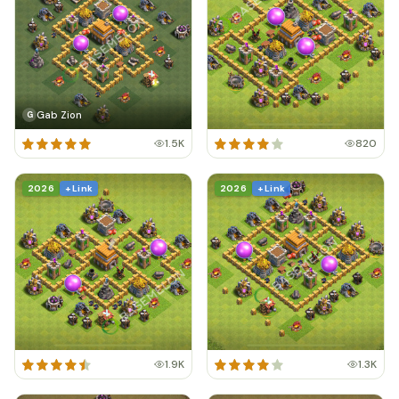
Gab Zion
G
1.5K
820
2026
+ Link
2026
+ Link
1.9K
1.3K