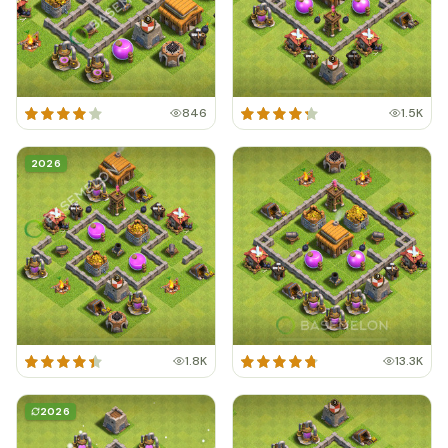
846
1.5K
2026
1.8K
13.3K
2026