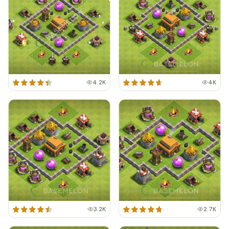
4.2K
4K
3.2K
2.7K