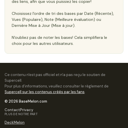
des liens, afin que vous puissiez les copier!
Choisissez l'ordre de tri des bases par Date (Récente),
Vues (Populaire), Note (Meilleure évaluation) ou
Dernière Mise à Jour (Mise à jour).
N'oubliez pas de noter les bases! Cela simplifiera le
choix pour les autres utilisateurs.
Ce contenu n'est pas officiel et n'a pas reçu le soutien de
Supercell.
Pour plus d'informations, veuillez consulter le règlement de
Supercell sur les contenus créés par les fans
.
© 2026 BaseMelon.com
Contact
Privacy
PLUS DE NOTRE PART
DeckMelon