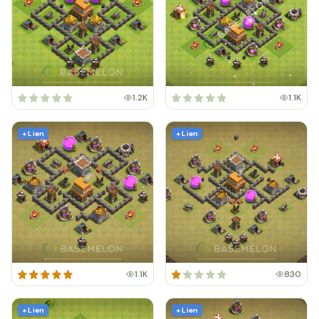
1.2K
1.1K
+ Lien
+ Lien
1.1K
830
+ Lien
+ Lien