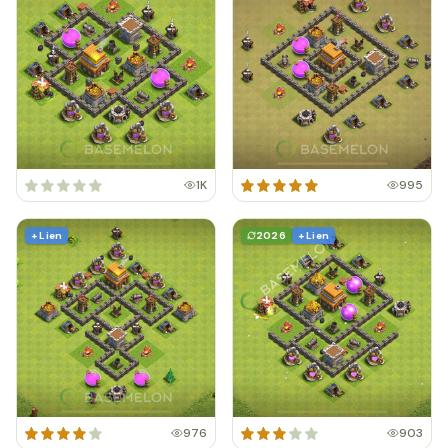
1K
995
+ Lien
2026
+ Lien
976
903