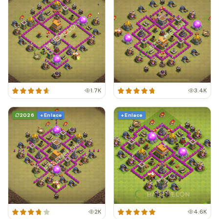
1.7K
3.4K
2026
+ Enlace
+ Enlace
2K
4.6K