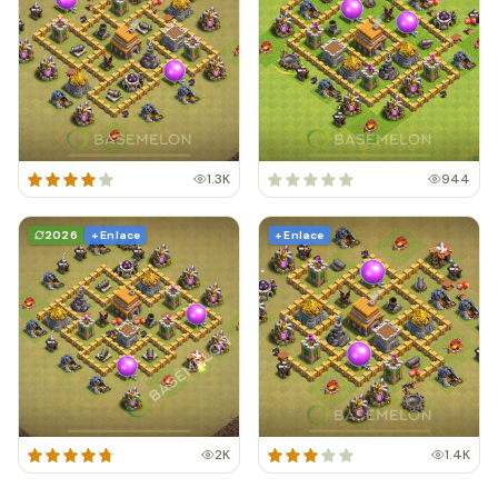
1.3K
944
2026
+ Enlace
+ Enlace
2K
1.4K