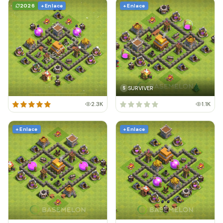
2026
+ Enlace
+ Enlace
SURVIVER
S
2.3K
1.1K
+ Enlace
+ Enlace