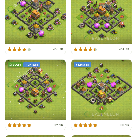
1.7K
1.7K
2026
+ Enlace
+ Enlace
2.2K
1.2K