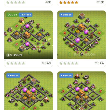
1K
1.1K
2026
+ Enlace
+ Enlace
SURVIVER
S
949
944
+ Enlace
+ Enlace