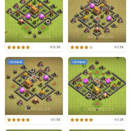
6.3K
1.3K
+ Enlace
+ Enlace
1.5K
1.2K