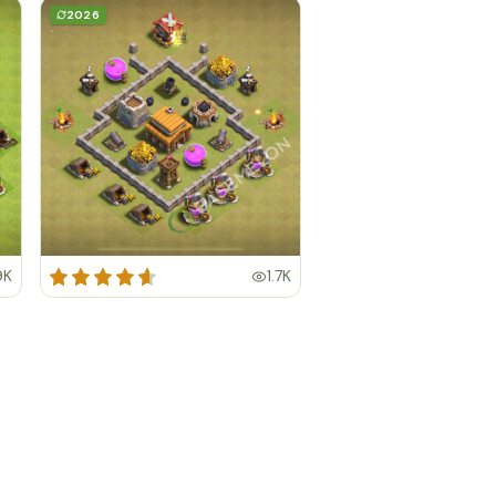
2026
9K
1.7K