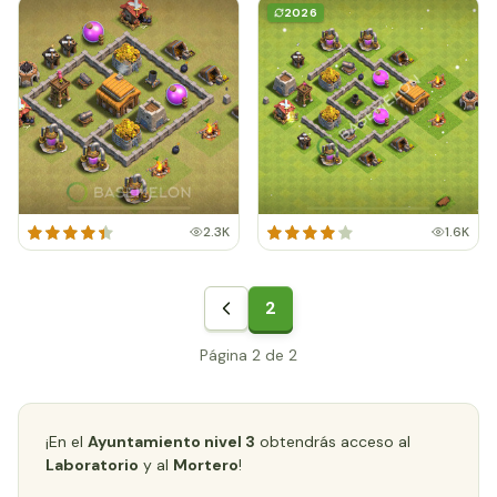
2026
2.3K
1.6K
2
Página 2 de 2
¡En el
Ayuntamiento nivel 3
obtendrás acceso al
Laboratorio
y al
Mortero
!