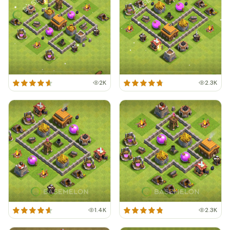
2K
2.3K
1.4K
2.3K