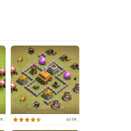
2K
1.9K