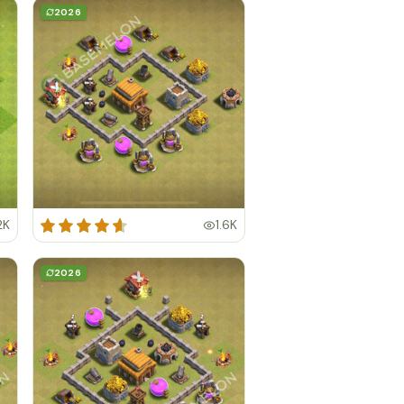
2026
2K
1.6K
2026