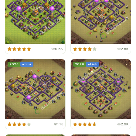
6.5K
2.5K
2026
+ Link
2026
+ Link
1.1K
2.9K