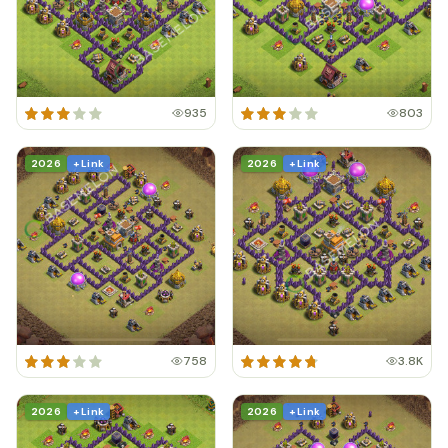
935
803
2026
+ Link
2026
+ Link
758
3.8K
2026
+ Link
2026
+ Link