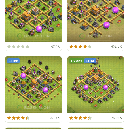
1.1K
2.5K
+ Link
2026
+ Link
1.7K
1.9K