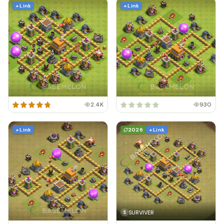
+ Link
+ Link
2.4K
930
+ Link
2026
+ Link
SURVIVER
S