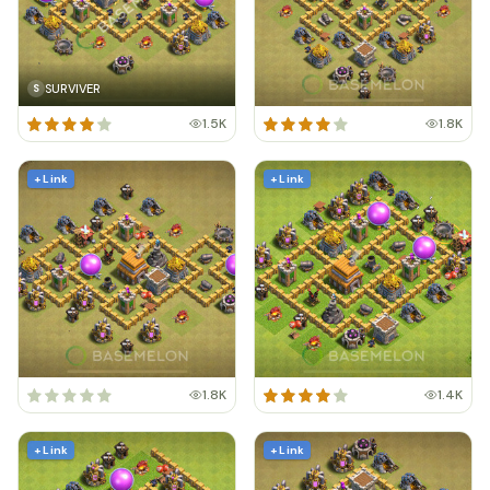
SURVIVER
S
1.5K
1.8K
+ Link
+ Link
1.8K
1.4K
+ Link
+ Link