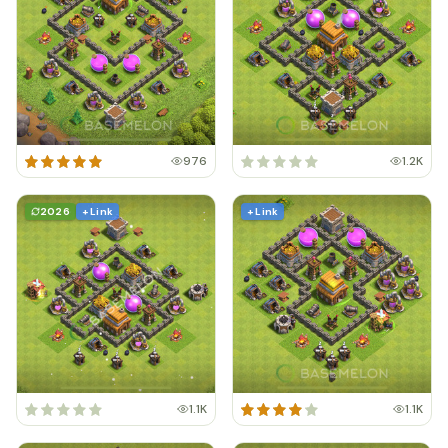
976
1.2K
2026
+ Link
+ Link
1.1K
1.1K