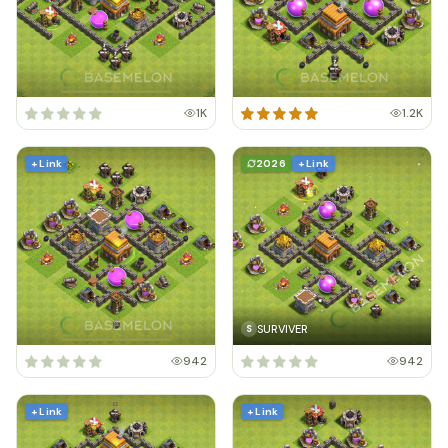
1K
1.2K
+ Link
2026
+ Link
SURVIVER
S
942
942
+ Link
+ Link